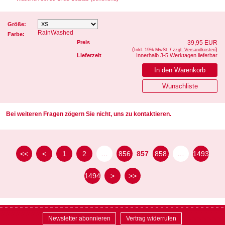
Größe:
RainWashed
Farbe:
Preis
39,95 EUR
(
/
)
Inkl. 19% MwSt
zzgl. Versandkosten
Lieferzeit
Innerhalb 3-5 Werktagen lieferbar
Bei weiteren Fragen zögern Sie nicht, uns zu kontaktieren.
<<
<
1
2
…
856
857
858
…
1493
1494
>
>>
Newsletter abonnieren
Vertrag widerrufen