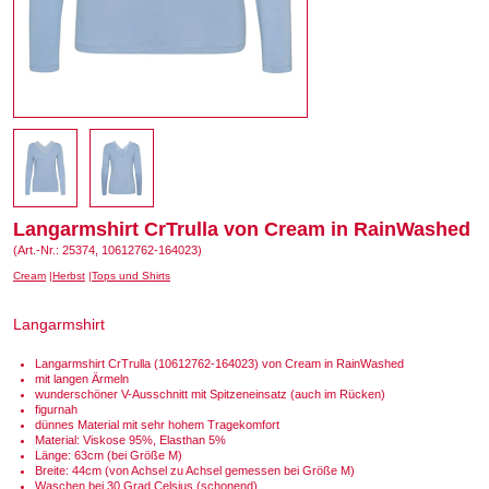
Langarmshirt CrTrulla von Cream in RainWashed
(Art.-Nr.: 25374, 10612762-164023)
Cream
Herbst
Tops und Shirts
Langarmshirt
Langarmshirt CrTrulla (10612762-164023) von Cream in RainWashed
mit langen Ärmeln
wunderschöner V-Ausschnitt mit Spitzeneinsatz (auch im Rücken)
figurnah
dünnes Material mit sehr hohem Tragekomfort
Material: Viskose 95%, Elasthan 5%
Länge: 63cm (bei Größe M)
Breite: 44cm (von Achsel zu Achsel gemessen bei Größe M)
Waschen bei 30 Grad Celsius (schonend)