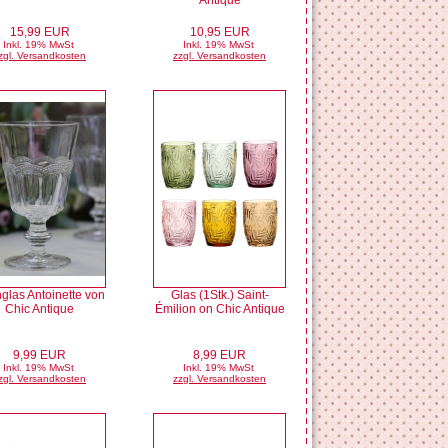
Antique
15,99 EUR
10,95 EUR
Inkl. 19% MwSt
Inkl. 19% MwSt
zgl. Versandkosten
zzgl. Versandkosten
glas Antoinette von
Glas (1Stk.) Saint-
Chic Antique
Émilion on Chic Antique
9,99 EUR
8,99 EUR
Inkl. 19% MwSt
Inkl. 19% MwSt
zgl. Versandkosten
zzgl. Versandkosten