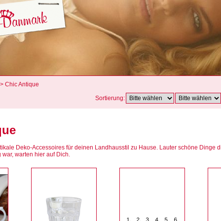
> Chic Antique
Sortierung:
que
ikale Deko-Accessoires für deinen Landhausstil zu Hause. Lauter schöne Dinge d
war, warten hier auf Dich.