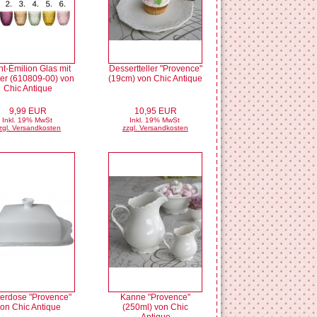
nt-Émilion Glas mit
Dessertteller "Provence"
er (610809-00) von
(19cm) von Chic Antique
Chic Antique
9,99 EUR
10,95 EUR
Inkl. 19% MwSt
Inkl. 19% MwSt
zgl. Versandkosten
zzgl. Versandkosten
terdose "Provence"
Kanne "Provence"
on Chic Antique
(250ml) von Chic