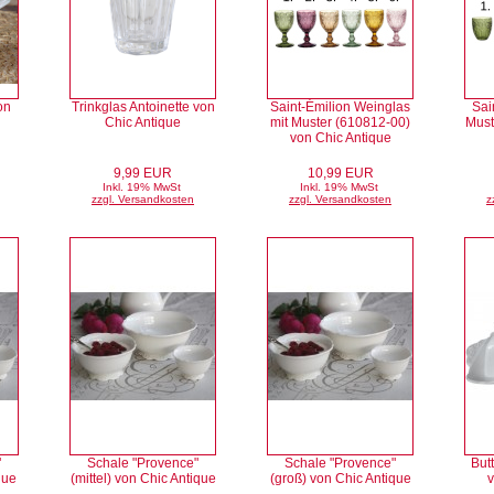
on
Trinkglas Antoinette von
Saint-Émilion Weinglas
Sai
Chic Antique
mit Muster (610812-00)
Must
von Chic Antique
9,99 EUR
10,99 EUR
Inkl. 19% MwSt
Inkl. 19% MwSt
zzgl. Versandkosten
zzgl. Versandkosten
z
"
Schale "Provence"
Schale "Provence"
But
que
(mittel) von Chic Antique
(groß) von Chic Antique
v