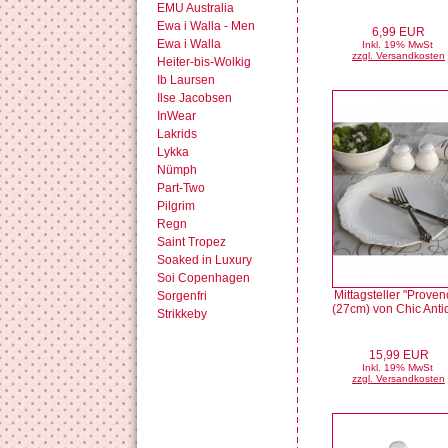
EMU Australia
Ewa i Walla - Men
6,99 EUR
Ewa i Walla
Inkl. 19% MwSt
zzgl. Versandkosten
Heiter-bis-Wolkig
Ib Laursen
Ilse Jacobsen
InWear
Lakrids
Lykka
Nümph
Part-Two
Pilgrim
Regn
Saint Tropez
Soaked in Luxury
Soi Copenhagen
Mittagsteller "Proven
Sorgenfri
(27cm) von Chic Anti
Strikkeby
15,99 EUR
Inkl. 19% MwSt
zzgl. Versandkosten