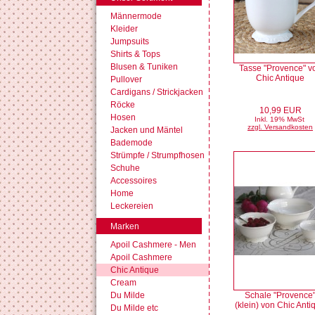
Männermode
Kleider
Jumpsuits
Shirts & Tops
Blusen & Tuniken
Tasse "Provence" v
Chic Antique
Pullover
Cardigans / Strickjacken
Röcke
10,99 EUR
Hosen
Inkl. 19% MwSt
zzgl. Versandkosten
Jacken und Mäntel
Bademode
Strümpfe / Strumpfhosen
Schuhe
Accessoires
Home
Leckereien
Marken
Apoil Cashmere - Men
Apoil Cashmere
Chic Antique
Cream
Du Milde
Schale "Provence
(klein) von Chic Anti
Du Milde etc