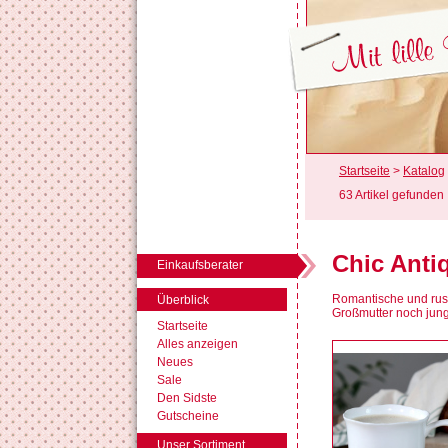
Startseite
>
Katalog
63 Artikel gefunden
Chic Anti
Einkaufsberater
Romantische und rust
Überblick
Großmutter noch jung 
Startseite
Alles anzeigen
Neues
Sale
Den Sidste
Gutscheine
Unser Sortiment