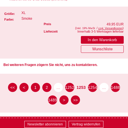
XL
Größe:
Smoke
Farbe:
Preis
49,95 EUR
(
/
)
Inkl. 19% MwSt
zzgl. Versandkosten
Lieferzeit
Innerhalb 3-5 Werktagen lieferbar
Bei weiteren Fragen zögern Sie nicht, uns zu kontaktieren.
<<
<
1
2
…
1252
1253
1254
…
1488
1489
>
>>
Newsletter abonnieren
Vertrag widerrufen