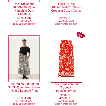
Rock NuJoanna
Rock CrCala
(705932-3038) von
(10614624-181020) von
Nümph in Dark
Cream in Cocoa Creme
Sapphire
59,99 EUR
89,95 EUR
Inkl. 19% MwSt
Inkl. 19% MwSt
zzgl. Versandkosten
zzgl. Versandkosten
Rock Ingina (30309819-
Rock Khloe von Saint
303964) von Part-Two in
Tropez in
Nature Leopard Print
PoincianaWater
79,95 EUR
79,95 EUR
49,00 EUR
Inkl. 19% MwSt
Inkl. 19% MwSt
zzgl. Versandkosten
zzgl. Versandkosten