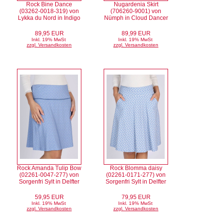
Rock Bine Dance
Nugardenia Skirt
(03262-0018-319) von
(706260-9001) von
Lykka du Nord in Indigo
Nümph in Cloud Dancer
89,95 EUR
89,99 EUR
Inkl. 19% MwSt
Inkl. 19% MwSt
zzgl. Versandkosten
zzgl. Versandkosten
Rock Amanda Tulip Bow
Rock Blomma daisy
(02261-0047-277) von
(02261-0171-277) von
Sorgenfri Sylt in Delfter
Sorgenfri Sylt in Delfter
59,95 EUR
79,95 EUR
Inkl. 19% MwSt
Inkl. 19% MwSt
zzgl. Versandkosten
zzgl. Versandkosten