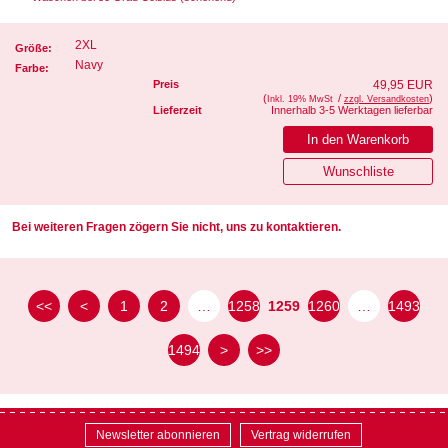
2XL
Größe:
Navy
Farbe:
Preis
49,95 EUR
(
/
)
Inkl. 19% MwSt
zzgl. Versandkosten
Lieferzeit
Innerhalb 3-5 Werktagen lieferbar
Bei weiteren Fragen zögern Sie nicht, uns zu kontaktieren.
<<
<
1
2
…
1258
1259
1260
…
1493
1494
>
>>
Newsletter abonnieren
Vertrag widerrufen