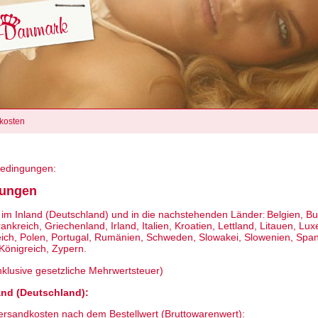
kosten
Bedingungen:
gungen
t im Inland (Deutschland)
und in die nachstehenden Länder
Belgien, B
:
ankreich, Griechenland, Irland, Italien, Kroatien, Lettland, Litauen, Lu
eich, Polen, Portugal, Rumänien, Schweden, Slowakei, Slowenien, Span
 Königreich, Zypern
.
nklusive gesetzliche Mehrwertsteuer)
and (Deutschland):
ersandkosten nach dem Bestellwert (Bruttowarenwert):