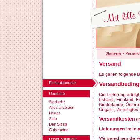
Startseite
> Versand
Versand
Es gelten folgende 
Einkaufsberater
Versandbedin
Überblick
Die Lieferung erfolg
Estland, Finnland, Fr
Startseite
Niederlande, Österr
Alles anzeigen
Ungarn, Vereinigtes
Neues
Versandkosten
Sale
(i
Den Sidste
Lieferungen im Inl
Gutscheine
Wir berechnen die V
Unser Sortiment