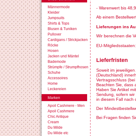
Männermode
- Warenwert bis 48,9
Kleider
Ab einem Bestellwert
Jumpsuits
Shirts & Tops
Lieferungen ins A
Blusen & Tuniken
Pullover
Wir berechnen die Ve
Cardigans / Strickjacken
Röcke
EU-Mitgliedsstaaten
Hosen
Jacken und Mäntel
Lieferfristen
Bademode
Strümpfe / Strumpfhosen
Soweit im jeweiligen
Schuhe
(Deutschland) innerh
Accessoires
Vertragsschluss (be
Home
Beachten Sie, dass a
Leckereien
Haben Sie Artikel mi
Sendung, sofern wir
Marken
in diesem Fall nach d
Apoil Cashmere - Men
Der Mindestbestellwe
Apoil Cashmere
Chic Antique
Bei Fragen finden S
Cream
Du Milde
Du Milde etc