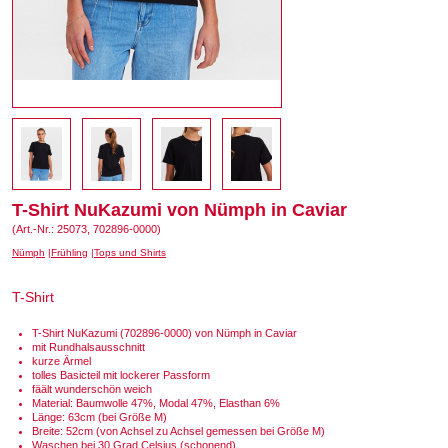
T-Shirt NuKazumi von Nümph in Caviar
(Art.-Nr.: 25073, 702896-0000)
Nümph
Frühling
Tops und Shirts
T-Shirt
T-Shirt NuKazumi (702896-0000) von Nümph in Caviar
mit Rundhalsausschnitt
kurze Ärmel
tolles Basicteil mit lockerer Passform
fäält wunderschön weich
Material: Baumwolle 47%, Modal 47%, Elasthan 6%
Länge: 63cm (bei Größe M)
Breite: 52cm (von Achsel zu Achsel gemessen bei Größe M)
Waschen bei 30 Grad Celsius (schonend)