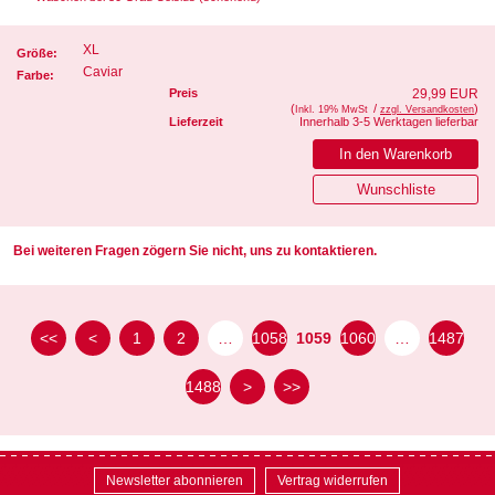
XL
Größe:
Caviar
Farbe:
Preis
29,99 EUR
(
/
)
Inkl. 19% MwSt
zzgl. Versandkosten
Lieferzeit
Innerhalb 3-5 Werktagen lieferbar
Bei weiteren Fragen zögern Sie nicht, uns zu kontaktieren.
<<
<
1
2
…
1058
1059
1060
…
1487
1488
>
>>
Newsletter abonnieren
Vertrag widerrufen