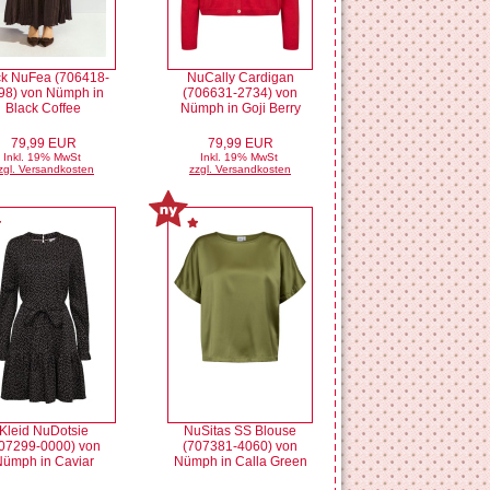
k NuFea (706418-
NuCally Cardigan
98) von Nümph in
(706631-2734) von
Black Coffee
Nümph in Goji Berry
79,99 EUR
79,99 EUR
Inkl. 19% MwSt
Inkl. 19% MwSt
zgl. Versandkosten
zzgl. Versandkosten
Kleid NuDotsie
NuSitas SS Blouse
07299-0000) von
(707381-4060) von
ümph in Caviar
Nümph in Calla Green