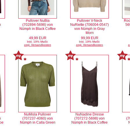
Pullover NuBia
Pullover V-Neck
Roc
n
(702894-5698) von
NuRiette (706004-0547)
56
Nümph in Black Coffee
von Nümph in Gray
Morn
49,99 EUR
99,99 EUR
Inkl. 19% MwSt
Inkl. 19% MwSt
zzgl. Versandkosten
zzgl. Versandkosten
z
NuMisla Pullover
NuNadine Dresse
n
(707237-4060) von
(707272-5698) von
(7
pe
Nümph in Calla Green
Nümph in Black Coffee
N