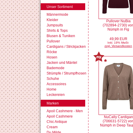
Unser Sortiment
Männermode
Kleider
Pullover NuBia
Jumpsuits
(702894-2730) vo
Nümph in Fig
Shirts & Tops
Blusen & Tuniken
49,99 EUR
Pullover
Inkl. 19% MwSt
zzgl. Versandkosten
Cardigans / Strickjacken
Röcke
Hosen
Jacken und Mäntel
Bademode
Strümpfe / Strumpfhosen
Schuhe
Accessoires
Home
Leckereien
Marken
Apoil Cashmere - Men
Apoil Cashmere
NuCally Cardigan
(706631-5722) vo
Chic Antique
Nümph in Deep Tau
Cream
Du Milde