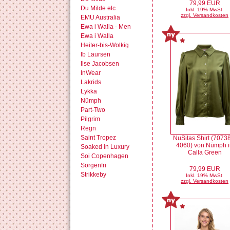
79,99 EUR
Du Milde etc
Inkl. 19% MwSt
zzgl. Versandkosten
EMU Australia
Ewa i Walla - Men
Ewa i Walla
Heiter-bis-Wolkig
Ib Laursen
Ilse Jacobsen
InWear
Lakrids
Lykka
Nümph
Part-Two
Pilgrim
Regn
Saint Tropez
NuSitas Shirt (7073
4060) von Nümph i
Soaked in Luxury
Calla Green
Soi Copenhagen
Sorgenfri
79,99 EUR
Strikkeby
Inkl. 19% MwSt
zzgl. Versandkosten