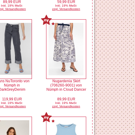
89,99 EUR
59,99 EUR
Inkl. 19% MwSt
Inkl. 19% MwSt
zgl. Versandkosten
zzgl. Versandkosten
ns NuToronto von
Nugardenia Skirt
Nümph in
(706260-9001) von
DarkGreyDenim
Nümph in Cloud Dancer
119,99 EUR
89,99 EUR
Inkl. 19% MwSt
Inkl. 19% MwSt
zgl. Versandkosten
zzgl. Versandkosten