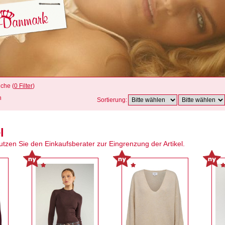
uche (
0 Filter
)
n
Sortierung:
l
Nutzen Sie den Einkaufsberater zur Eingrenzung der Artikel.