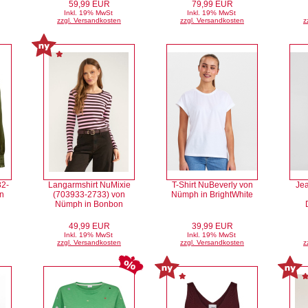
59,99 EUR
79,99 EUR
Inkl. 19% MwSt
Inkl. 19% MwSt
zzgl. Versandkosten
zzgl. Versandkosten
z
82-
Langarmshirt NuMixie
T-Shirt NuBeverly von
Jea
n
(703933-2733) von
Nümph in BrightWhite
Nümph in Bonbon
49,99 EUR
39,99 EUR
Inkl. 19% MwSt
Inkl. 19% MwSt
zzgl. Versandkosten
zzgl. Versandkosten
z