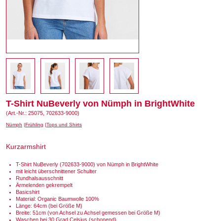
T-Shirt NuBeverly von Nümph in BrightWhite
(Art.-Nr.: 25075, 702633-9000)
Nümph
Frühling
Tops und Shirts
Kurzarmshirt
T-Shirt NuBeverly (702633-9000) von Nümph in BrightWhite
mit leicht überschnittener Schulter
Rundhalsausschnitt
Ärmelenden gekrempelt
Basicshirt
Material: Organic Baumwolle 100%
Länge: 64cm (bei Größe M)
Breite: 51cm (von Achsel zu Achsel gemessen bei Größe M)
Waschen bei 30 Grad Celsius (schonend)