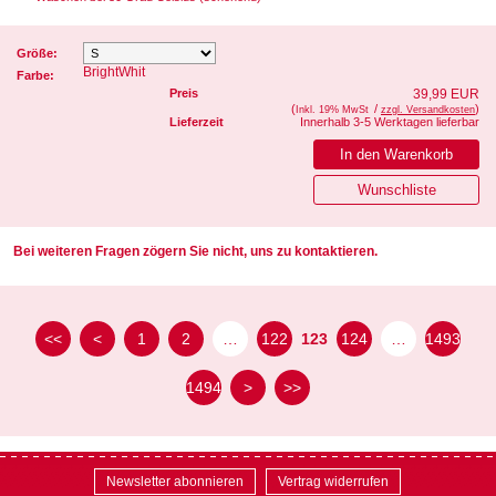
Größe:
BrightWhit
Farbe:
Preis
39,99 EUR
(
/
)
Inkl. 19% MwSt
zzgl. Versandkosten
Lieferzeit
Innerhalb 3-5 Werktagen lieferbar
Bei weiteren Fragen zögern Sie nicht, uns zu kontaktieren.
<<
<
1
2
…
122
123
124
…
1493
1494
>
>>
Newsletter abonnieren
Vertrag widerrufen