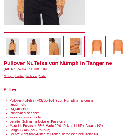
Pullover NuTelsa von Nümph in Tangerine
(Art.-Nr.: 24914, 703708-1047)
Nümph
Herbst
Pullover
Sale
Pullover
Pullover NuTelsa (703708-1047) von Nümph in Tangerine
langärmelig
Raglanärmel
Rundhalsausschnitt
lockeres Strickmuster
gerader Schnitt mit lockerer Passform
Material: Polyester 35%, Wolle 20%, Polyamid 15%, Alpaca 10%
Länge: 53cm (bei Größe M)
Breite: 61cm (von Achsel zu Achsel gemessen bei Größe M)