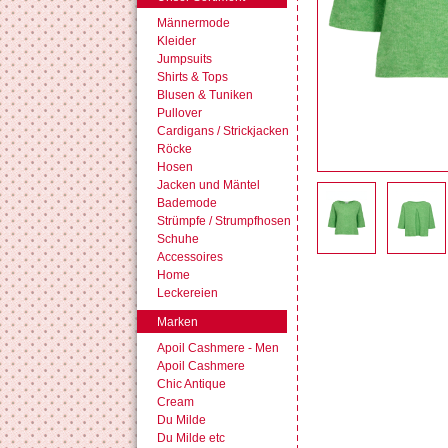
Männermode
Kleider
Jumpsuits
Shirts & Tops
Blusen & Tuniken
Pullover
Cardigans / Strickjacken
Röcke
Hosen
Jacken und Mäntel
Bademode
Strümpfe / Strumpfhosen
Schuhe
Accessoires
Home
Leckereien
Marken
Apoil Cashmere - Men
Apoil Cashmere
Chic Antique
Cream
Du Milde
Du Milde etc