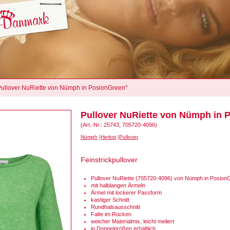
"Pullover NuRiette von Nümph in PosionGreen"
Pullover NuRiette von Nümph in 
(Art.-Nr.: 25743, 705720-4096)
Nümph
Herbst
Pullover
Feinstrickpullover
Pullover NuRiette (705720-4096) von Nümph in Posion
mit halblangen Ärmeln
Ärmel mit lockerer Passform
kastiger Schnitt
Rundhalsausschnitt
Falte im Rücken
weicher Materialmix, leicht meliert
in Doppelgrößen erhältlich