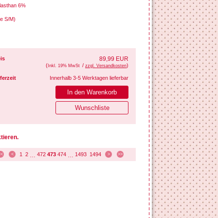
Elasthan 6%
ße S/M)
is
89,99 EUR
(
/
)
Inkl. 19% MwSt
zzgl. Versandkosten
ferzeit
Innerhalb 3-5 Werktagen lieferbar
tieren.
1
2
472
473
474
1493
1494
<<
<
…
…
>
>>