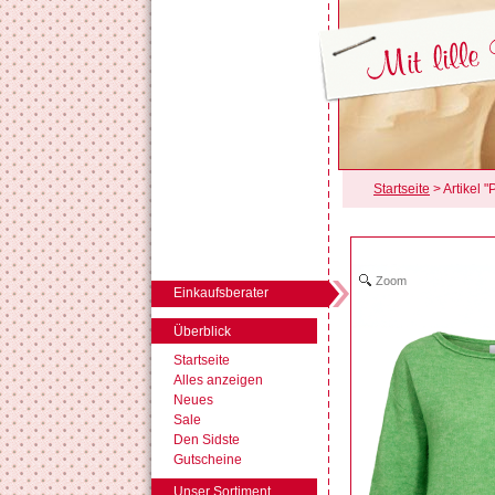
Startseite
> Artikel 
Zoom
Einkaufsberater
Überblick
Startseite
Alles anzeigen
Neues
Sale
Den Sidste
Gutscheine
Unser Sortiment