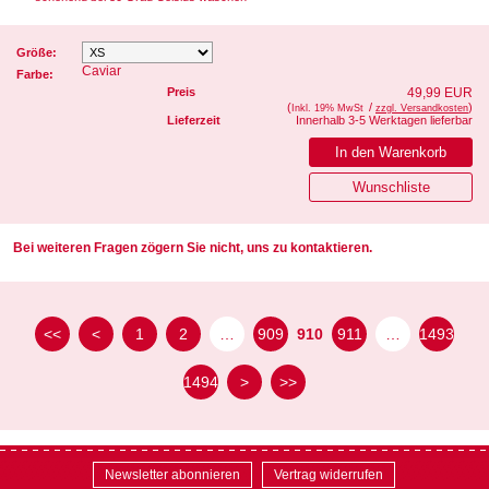
Größe:
Caviar
Farbe:
Preis
49,99 EUR
(
/
)
Inkl. 19% MwSt
zzgl. Versandkosten
Lieferzeit
Innerhalb 3-5 Werktagen lieferbar
Bei weiteren Fragen zögern Sie nicht, uns zu kontaktieren.
<<
<
1
2
…
909
910
911
…
1493
1494
>
>>
Newsletter abonnieren
Vertrag widerrufen