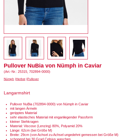
Pullover NuBia von Nümph in Caviar
(Art.-Nr.: 25315, 702894-0000)
Nümph
Herbst
Pullover
Langarmshirt
Pullover NuBia (702894-0000) von Nümph in Caviar
mit langen Ärmeln
geripptes Material
sehr elastisches Material mit enganliegender Passform
kleiner Stehkragen
Material: Viscose (Lenzing) 80%, Polyamid 20%
Länge: 62cm (bei Größe M)
Breite: 29cm (von Achsel zu Achsel ungedehnt gemessen bei Größe M)
schonend bei 30 Grad Celsius waschen