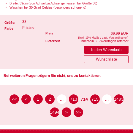
Breite: 59cm (von Achsel zu Achsel gemessen bei Größe 38)
Waschen bei 30 Grad Celsius (besonders schonend)
38
Größe:
Pristine
Farbe:
Preis
69,99 EUR
(
/
)
Inkl. 19% MwSt
zzgl. Versandkosten
Lieferzeit
Innerhalb 3-5 Werktagen lieferbar
Bei weiteren Fragen zögern Sie nicht, uns zu kontaktieren.
<<
<
1
2
…
713
714
715
…
1493
1494
>
>>