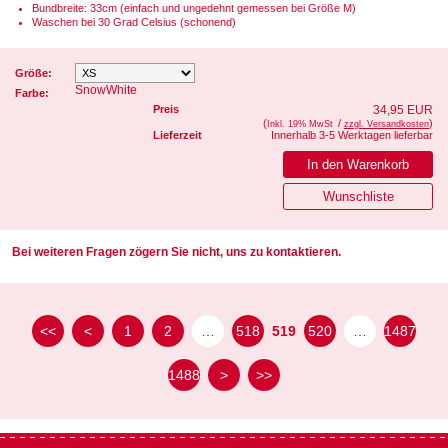
Bundbreite: 33cm (einfach und ungedehnt gemessen bei Größe M)
Waschen bei 30 Grad Celsius (schonend)
Größe:
SnowWhite
Farbe:
Preis
34,95 EUR
(
/
)
Inkl. 19% MwSt
zzgl. Versandkosten
Lieferzeit
Innerhalb 3-5 Werktagen lieferbar
Bei weiteren Fragen zögern Sie nicht, uns zu kontaktieren.
<<
<
1
2
…
518
519
520
…
1487
1488
>
>>