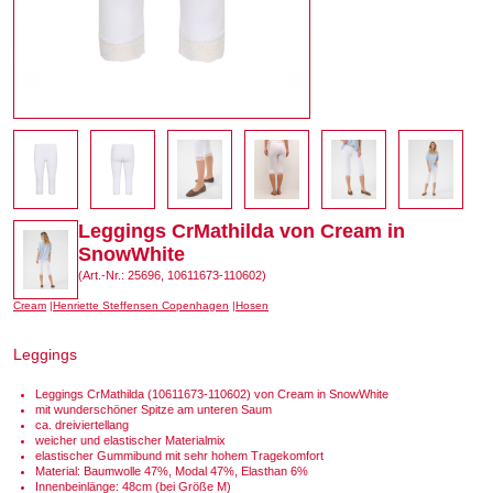
Leggings CrMathilda von Cream in
SnowWhite
(Art.-Nr.: 25696, 10611673-110602)
Cream
Henriette Steffensen Copenhagen
Hosen
Leggings
Leggings CrMathilda (10611673-110602) von Cream in SnowWhite
mit wunderschöner Spitze am unteren Saum
ca. dreiviertellang
weicher und elastischer Materialmix
elastischer Gummibund mit sehr hohem Tragekomfort
Material: Baumwolle 47%, Modal 47%, Elasthan 6%
Innenbeinlänge: 48cm (bei Größe M)