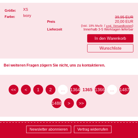
XS
Größe:
Ivory
Farbe:
39,95 EUR
20,00 EUR
Preis
(
/
)
Inkl. 19% MwSt
zzgl. Versandkosten
Lieferzeit
Innerhalb 3-5 Werktagen lieferbar
Bei weiteren Fragen zögern Sie nicht, uns zu kontaktieren.
<<
<
1
2
…
1364
1365
1366
…
1487
1488
>
>>
Newsletter abonnieren
Vertrag widerrufen