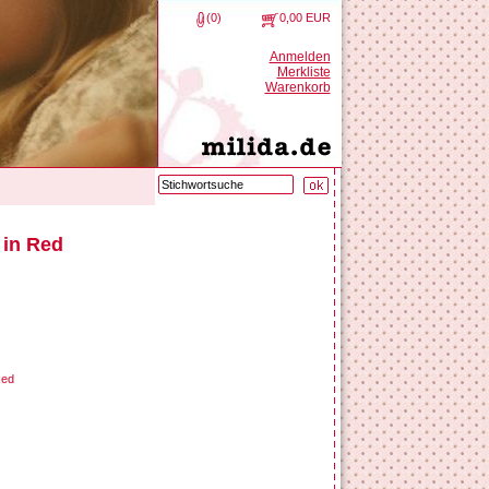
(0)
0,00 EUR
Anmelden
Merkliste
Warenkorb
 in Red
Red