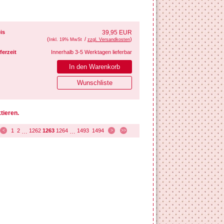
is
39,95 EUR
(
/
)
Inkl. 19% MwSt
zzgl. Versandkosten
ferzeit
Innerhalb 3-5 Werktagen lieferbar
tieren.
1
2
1262
1263
1264
1493
1494
<
…
…
>
>>