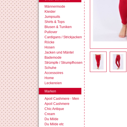
Männermode
Kleider
Jumpsuits
Shirts & Tops
Blusen & Tuniken
Pullover
Cardigans / Strickjacken
Röcke
Hosen
Jacken und Mäntel
Bademode
Strümpfe / Strumpfhosen
Schuhe
Accessoires
Home
Leckereien
Marken
Apoil Cashmere - Men
Apoil Cashmere
Chic Antique
Cream
Du Milde
Du Milde etc