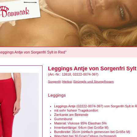
Leggings Antje von Sorgenfri Sylt in Red"
Leggings Antje von Sorgenfri Sylt
(Art.-Nr.: 12618, 02222-0074-397)
Sorgenfri
Herbst
Strümpfe und Strumpfhosen
Leggings
Leggings Antje (02222-0074-397) von Sorgenfri Sylt in 
mit sehr hohem Tragekomfort
Zierkante am Beinende
Gummibund
Material: Viskose 95% Elasthan 5%
Innenbeinlänge: 64cm (bei Größe M)
Bundbreite: 35cm (einfach gemessen bei Größe M)
Waschen bei 30 Grad Celsius (schonend)