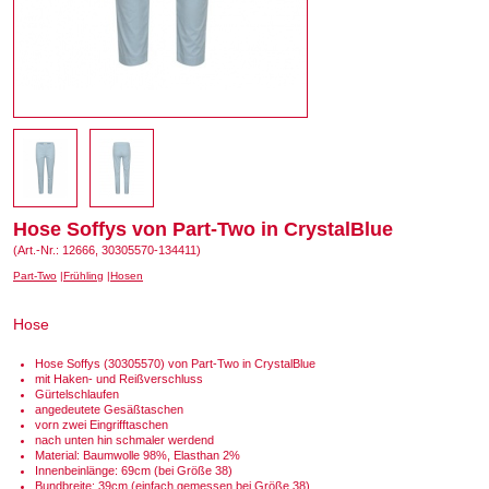
Hose Soffys von Part-Two in CrystalBlue
(Art.-Nr.: 12666, 30305570-134411)
Part-Two
Frühling
Hosen
Hose
Hose Soffys (30305570) von Part-Two in CrystalBlue
mit Haken- und Reißverschluss
Gürtelschlaufen
angedeutete Gesäßtaschen
vorn zwei Eingrifftaschen
nach unten hin schmaler werdend
Material: Baumwolle 98%, Elasthan 2%
Innenbeinlänge: 69cm (bei Größe 38)
Bundbreite: 39cm (einfach gemessen bei Größe 38)