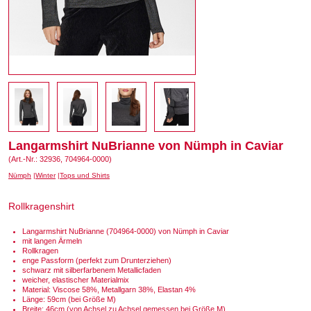
Langarmshirt NuBrianne von Nümph in Caviar
(Art.-Nr.: 32936, 704964-0000)
Nümph
Winter
Tops und Shirts
Rollkragenshirt
Langarmshirt NuBrianne (704964-0000) von Nümph in Caviar
mit langen Ärmeln
Rollkragen
enge Passform (perfekt zum Drunterziehen)
schwarz mit silberfarbenem Metallicfaden
weicher, elastischer Materialmix
Material: Viscose 58%, Metallgarn 38%, Elastan 4%
Länge: 59cm (bei Größe M)
Breite: 46cm (von Achsel zu Achsel gemessen bei Größe M)