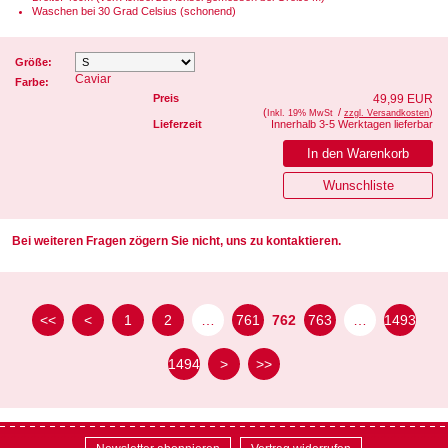
Waschen bei 30 Grad Celsius (schonend)
Größe:
Caviar
Farbe:
Preis
49,99 EUR
(
/
)
Inkl. 19% MwSt
zzgl. Versandkosten
Lieferzeit
Innerhalb 3-5 Werktagen lieferbar
Bei weiteren Fragen zögern Sie nicht, uns zu kontaktieren.
<<
<
1
2
…
761
762
763
…
1493
1494
>
>>