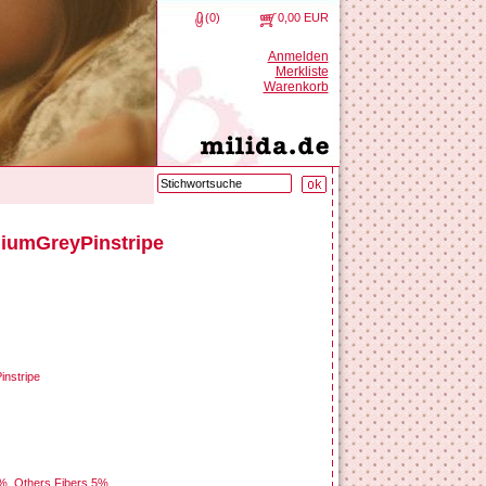
(0)
0,00 EUR
Anmelden
Merkliste
Warenkorb
diumGreyPinstripe
instripe
5%, Others Fibers 5%