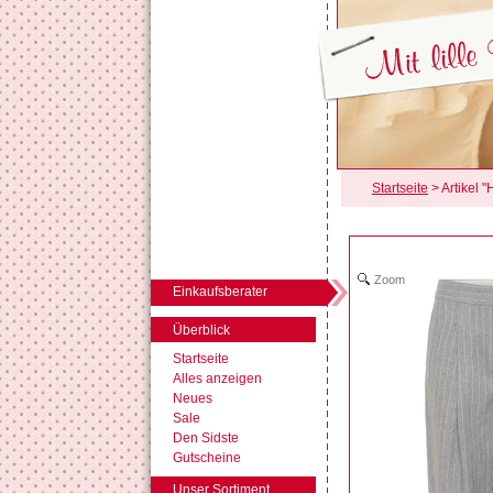
Startseite
> Artikel 
Zoom
Einkaufsberater
Überblick
Startseite
Alles anzeigen
Neues
Sale
Den Sidste
Gutscheine
Unser Sortiment