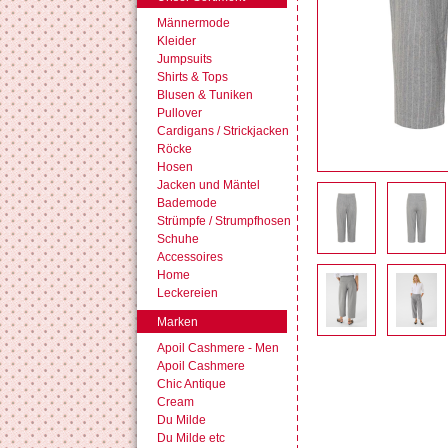
Männermode
Kleider
Jumpsuits
Shirts & Tops
Blusen & Tuniken
Pullover
Cardigans / Strickjacken
Röcke
Hosen
Jacken und Mäntel
Bademode
Strümpfe / Strumpfhosen
Schuhe
Accessoires
Home
Leckereien
Marken
Apoil Cashmere - Men
Apoil Cashmere
Chic Antique
Cream
Du Milde
Du Milde etc