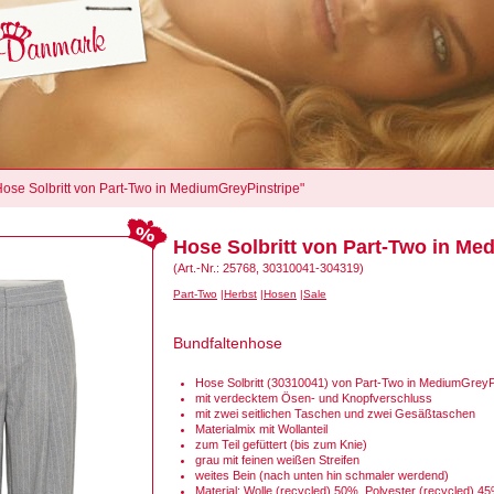
"Hose Solbritt von Part-Two in MediumGreyPinstripe"
Hose Solbritt von Part-Two in Me
(Art.-Nr.: 25768, 30310041-304319)
Part-Two
Herbst
Hosen
Sale
Bundfaltenhose
Hose Solbritt (30310041) von Part-Two in MediumGreyP
mit verdecktem Ösen- und Knopfverschluss
mit zwei seitlichen Taschen und zwei Gesäßtaschen
Materialmix mit Wollanteil
zum Teil gefüttert (bis zum Knie)
grau mit feinen weißen Streifen
weites Bein (nach unten hin schmaler werdend)
Material: Wolle (recycled) 50%, Polyester (recycled) 4