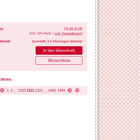
is
79,95 EUR
(
/
)
Inkl. 19% MwSt
zzgl. Versandkosten
ferzeit
Innerhalb 3-5 Werktagen lieferbar
tieren.
1
2
1220
1221
1222
1493
1494
<
…
…
>
>>