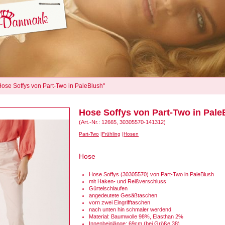
"Hose Soffys von Part-Two in PaleBlush"
Hose Soffys von Part-Two in Pale
(Art.-Nr.: 12665, 30305570-141312)
Part-Two
Frühling
Hosen
Hose
Hose Soffys (30305570) von Part-Two in PaleBlush
mit Haken- und Reißverschluss
Gürtelschlaufen
angedeutete Gesäßtaschen
vorn zwei Eingrifftaschen
nach unten hin schmaler werdend
Material: Baumwolle 98%, Elasthan 2%
Innenbeinlänge: 69cm (bei Größe 38)