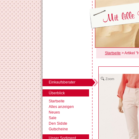
Startseite
> Artikel 
Zoom
Einkaufsberater
Überblick
Startseite
Alles anzeigen
Neues
Sale
Den Sidste
Gutscheine
Unser Sortiment