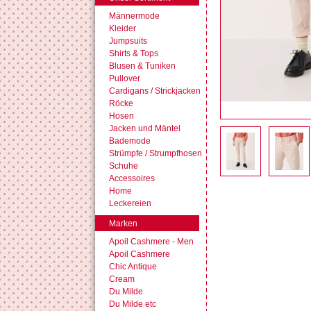
Männermode
Kleider
Jumpsuits
Shirts & Tops
Blusen & Tuniken
Pullover
Cardigans / Strickjacken
Röcke
Hosen
Jacken und Mäntel
Bademode
Strümpfe / Strumpfhosen
Schuhe
Accessoires
Home
Leckereien
Marken
Apoil Cashmere - Men
Apoil Cashmere
Chic Antique
Cream
Du Milde
Du Milde etc