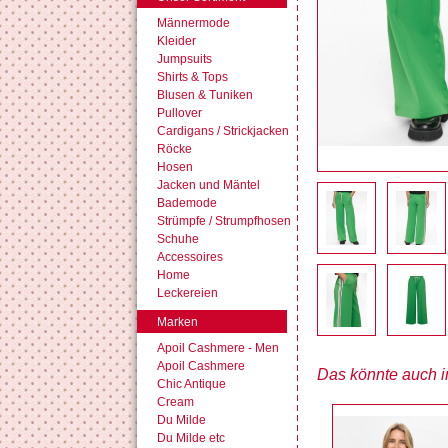
Männermode
Kleider
Jumpsuits
Shirts & Tops
Blusen & Tuniken
Pullover
Cardigans / Strickjacken
Röcke
Hosen
Jacken und Mäntel
Bademode
Strümpfe / Strumpfhosen
Schuhe
Accessoires
Home
Leckereien
Marken
Apoil Cashmere - Men
Apoil Cashmere
Das könnte auch in
Chic Antique
Cream
Du Milde
Du Milde etc