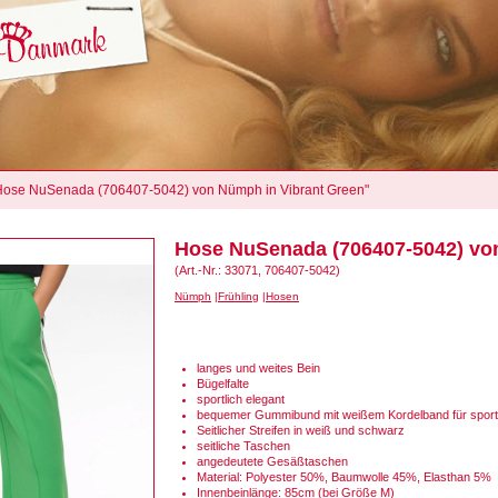
 "Hose NuSenada (706407-5042) von Nümph in Vibrant Green"
Hose NuSenada (706407-5042) vo
(Art.-Nr.: 33071, 706407-5042)
Nümph
Frühling
Hosen
langes und weites Bein
Bügelfalte
sportlich elegant
bequemer Gummibund mit weißem Kordelband für sport
Seitlicher Streifen in weiß und schwarz
seitliche Taschen
angedeutete Gesäßtaschen
Material: Polyester 50%, Baumwolle 45%, Elasthan 5%
Innenbeinlänge: 85cm (bei Größe M)