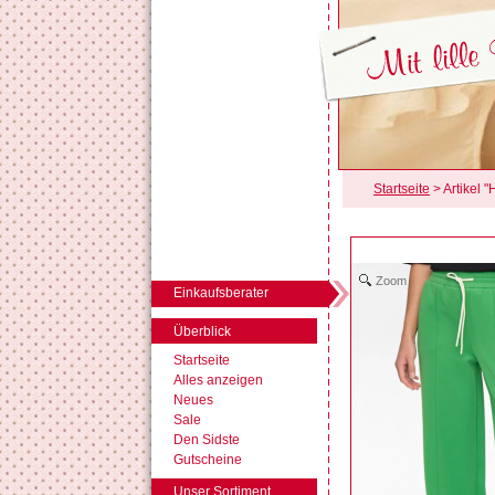
Startseite
> Artikel
Zoom
Einkaufsberater
Überblick
Startseite
Alles anzeigen
Neues
Sale
Den Sidste
Gutscheine
Unser Sortiment