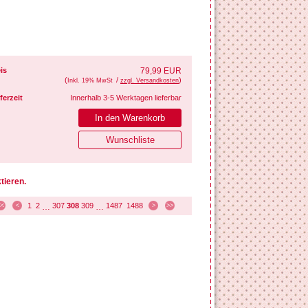
is
79,99 EUR
(
/
)
Inkl. 19% MwSt
zzgl. Versandkosten
ferzeit
Innerhalb 3-5 Werktagen lieferbar
tieren.
1
2
307
308
309
1487
1488
<<
<
…
…
>
>>