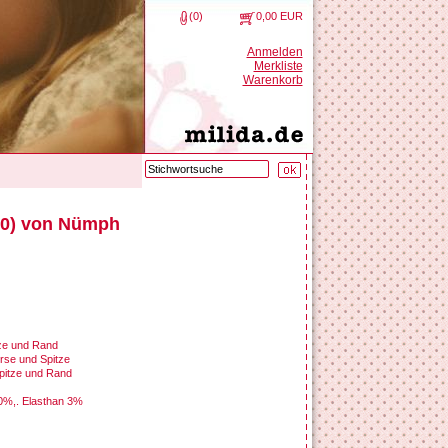
(0)
0,00 EUR
Anmelden
Merkliste
Warenkorb
00) von Nümph
tze und Rand
rse und Spitze
Spitze und Rand
20%,. Elasthan 3%