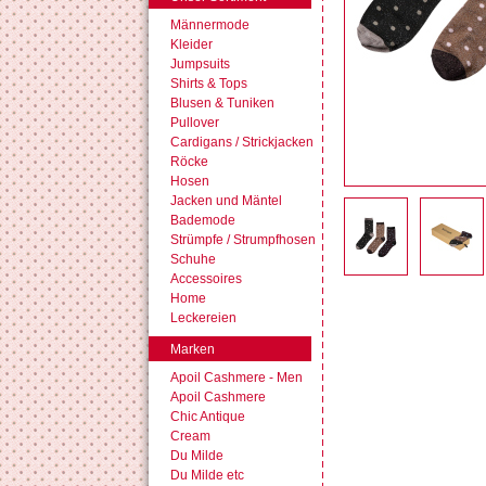
Männermode
Kleider
Jumpsuits
Shirts & Tops
Blusen & Tuniken
Pullover
Cardigans / Strickjacken
Röcke
Hosen
Jacken und Mäntel
Bademode
Strümpfe / Strumpfhosen
Schuhe
Accessoires
Home
Leckereien
Marken
Apoil Cashmere - Men
Apoil Cashmere
Chic Antique
Cream
Du Milde
Du Milde etc