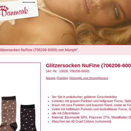
"Glitzersocken NuFine (706206-6000) von Nümph"
Glitzersocken NuFine (706206-60
(Art.-Nr.: 13028, 706206-6000)
Nümph
Frühling
Strümpfe und Strumpfhosen
3er-Set in praktischer, goldener Geschenkbox
schwarz mit grauen Punkten und hellgrauer Ferse, Spi
braun mit rosa Punkten und braunen Rand, sowie an Fe
violett mit hellblauen Punketn und dunkelblauer Ferse, 
alle mit Glitzerfaden
Material: Baumwolle 50%, Polyester 27%, Metallfaden 
Waschen bei 40 Grad Celsius (schonend)