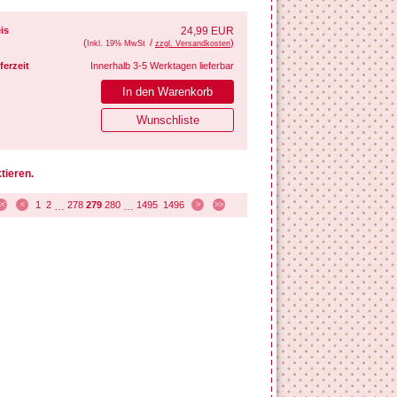
is
24,99 EUR
(
/
)
Inkl. 19% MwSt
zzgl. Versandkosten
ferzeit
Innerhalb 3-5 Werktagen lieferbar
tieren.
1
2
278
279
280
1495
1496
<<
<
…
…
>
>>