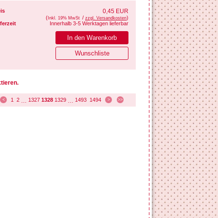
is
0,45 EUR
(
/
)
Inkl. 19% MwSt
zzgl. Versandkosten
ferzeit
Innerhalb 3-5 Werktagen lieferbar
tieren.
1
2
1327
1328
1329
1493
1494
<
…
…
>
>>