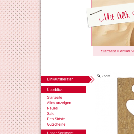
Startseite
> Artikel 
Zoom
Einkaufsberater
Überblick
Startseite
Alles anzeigen
Neues
Sale
Den Sidste
Gutscheine
Unser Sortiment