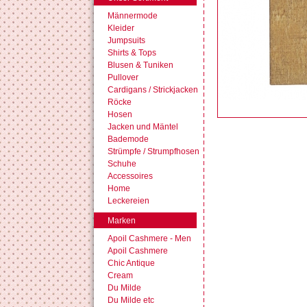
Männermode
Kleider
Jumpsuits
Shirts & Tops
Blusen & Tuniken
Pullover
Cardigans / Strickjacken
Röcke
Hosen
Jacken und Mäntel
Bademode
Strümpfe / Strumpfhosen
Schuhe
Accessoires
Home
Leckereien
Marken
Apoil Cashmere - Men
Apoil Cashmere
Chic Antique
Cream
Du Milde
Du Milde etc