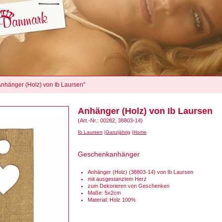
"Anhänger (Holz) von Ib Laursen"
Anhänger (Holz) von Ib Laursen
(Art.-Nr.: 00282, 38803-14)
Ib Laursen
Ganzjährig
Home
Geschenkanhänger
Anhänger (Holz) (38803-14) von Ib Laursen
mit ausgestanztem Herz
zum Dekorieren von Geschenken
Maße: 5x2cm
Material: Holz 100%