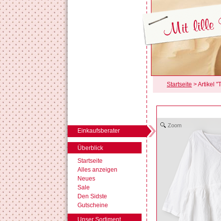
Startseite
> Artikel 
Zoom
Einkaufsberater
Überblick
Startseite
Alles anzeigen
Neues
Sale
Den Sidste
Gutscheine
Unser Sortiment