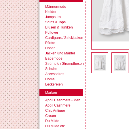
Männermode
Kleider
Jumpsuits
Shirts & Tops
Blusen & Tuniken
Pullover
Cardigans / Strickjacken
Röcke
Hosen
Jacken und Mäntel
Bademode
Strümpfe / Strumpfhosen
Schuhe
Accessoires
Home
Leckereien
Marken
Apoil Cashmere - Men
Apoil Cashmere
Chic Antique
Cream
Du Milde
Du Milde etc