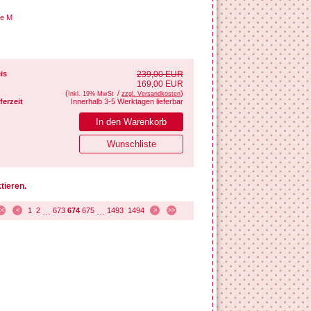
ße M
is
239,00 EUR
169,00 EUR
(
/
)
Inkl. 19% MwSt
zzgl. Versandkosten
ferzeit
Innerhalb 3-5 Werktagen lieferbar
tieren.
1
2
673
674
675
1493
1494
<<
<
…
…
>
>>