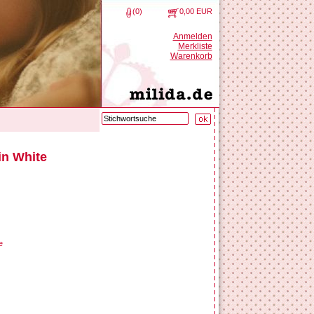
(0)
0,00 EUR
Anmelden
Merkliste
Warenkorb
in White
e