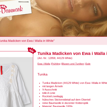
"Tunika Madicken von Ewa i Walla in White"
Tunika Madicken von Ewa i Walla 
(Art.-Nr.: 12858, 44129-White)
Ewa i Walla
Frühling
Blusen und Tuniken
Sale
Tunika
Tunika Madicken (44129-White) von Ewa i Walla in Whit
mit langen Ärmeln
V-Ausschnitt
tolle A-Linie
Rockteil zweilagig
hübsches Stickereidetail auf dem Oberteil
reine Baumwolle in dezenter Knitteroptik
Material: Baumwolle 100%