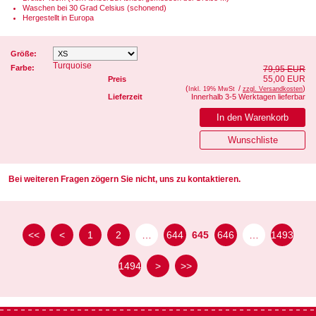
Waschen bei 30 Grad Celsius (schonend)
Hergestellt in Europa
Größe:
Turquoise
Farbe:
79,95 EUR
55,00 EUR
Preis
(
/
)
Inkl. 19% MwSt
zzgl. Versandkosten
Lieferzeit
Innerhalb 3-5 Werktagen lieferbar
Bei weiteren Fragen zögern Sie nicht, uns zu kontaktieren.
<<
<
1
2
…
644
645
646
…
1493
1494
>
>>