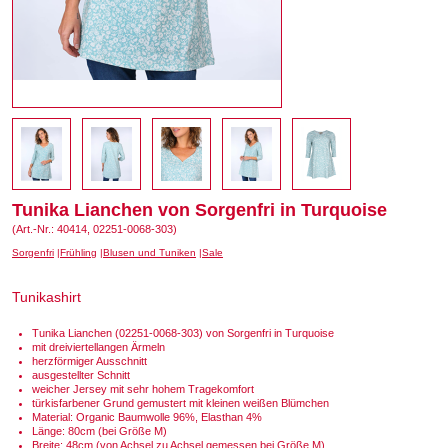
Tunika Lianchen von Sorgenfri in Turquoise
(Art.-Nr.: 40414, 02251-0068-303)
Sorgenfri
Frühling
Blusen und Tuniken
Sale
Tunikashirt
Tunika Lianchen (02251-0068-303) von Sorgenfri in Turquoise
mit dreiviertellangen Ärmeln
herzförmiger Ausschnitt
ausgestellter Schnitt
weicher Jersey mit sehr hohem Tragekomfort
türkisfarbener Grund gemustert mit kleinen weißen Blümchen
Material: Organic Baumwolle 96%, Elasthan 4%
Länge: 80cm (bei Größe M)
Breite: 48cm (von Achsel zu Achsel gemessen bei Größe M)