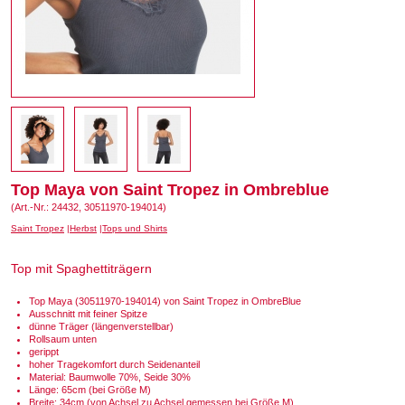
Top Maya von Saint Tropez in Ombreblue
(Art.-Nr.: 24432, 30511970-194014)
Saint Tropez
Herbst
Tops und Shirts
Top mit Spaghettiträgern
Top Maya (30511970-194014) von Saint Tropez in OmbreBlue
Ausschnitt mit feiner Spitze
dünne Träger (längenverstellbar)
Rollsaum unten
gerippt
hoher Tragekomfort durch Seidenanteil
Material: Baumwolle 70%, Seide 30%
Länge: 65cm (bei Größe M)
Breite: 34cm (von Achsel zu Achsel gemessen bei Größe M)