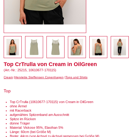
Top CrTrulla von Cream in OilGreen
(Art.-Nr.: 25215, 10610677-170115)
Cream
Henriette Steffensen Copenhagen
Tops und Shirts
Top
Top CrTrulla (10610677-170115) von Cream in OilGreen
ohne Ärmel
mit Racerback
aufgenähtes Spitzenband am Ausschnitt
Spitze im Rücken
dünne Träger
Material: Viskose 95%, Elasthan 5%
Länge: 60cm (bei Größe M)
Breite: 44cm (von Achsel zu Achsel gemessen bei Größe M)