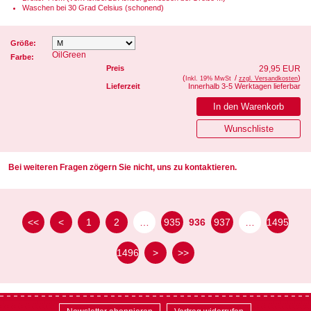
Waschen bei 30 Grad Celsius (schonend)
Größe:
OilGreen
Farbe:
Preis
29,95 EUR
(
/
)
Inkl. 19% MwSt
zzgl. Versandkosten
Lieferzeit
Innerhalb 3-5 Werktagen lieferbar
Bei weiteren Fragen zögern Sie nicht, uns zu kontaktieren.
<<
<
1
2
…
935
936
937
…
1495
1496
>
>>