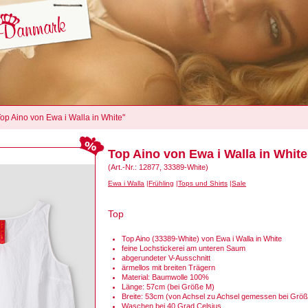
Top Aino von Ewa i Walla in White"
Top Aino von Ewa i Walla in White
(Art.-Nr.: 12877, 33389-White)
Ewa i Walla
Frühling
Tops und Shirts
Sale
Top
Top Aino (33389-White) von Ewa i Walla in White
feine Lochstickerei am unteren Saum
abgerundeter V-Ausschnitt
ärmellos mit breiten Trägern
Material: Baumwolle 100%
Länge: 57cm (bei Größe M)
Breite: 53cm (von Achsel zu Achsel gemessen bei Grö
Waschen bei 40 Grad Celsius