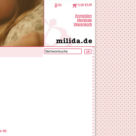
(0)
0,00 EUR
Anmelden
Merkliste
Warenkorb
ße M)