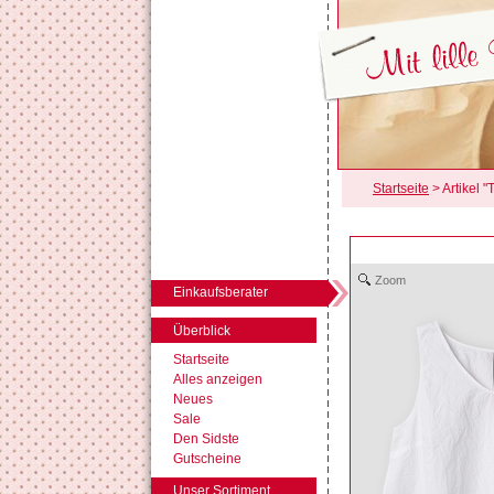
Startseite
> Artikel "
Zoom
Einkaufsberater
Überblick
Startseite
Alles anzeigen
Neues
Sale
Den Sidste
Gutscheine
Unser Sortiment