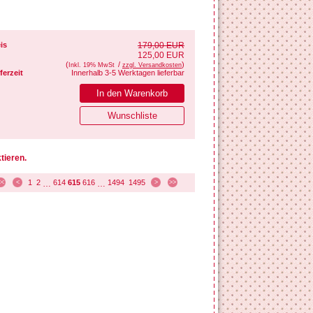
is
179,00 EUR
125,00 EUR
(
/
)
Inkl. 19% MwSt
zzgl. Versandkosten
ferzeit
Innerhalb 3-5 Werktagen lieferbar
tieren.
1
2
614
615
616
1494
1495
<<
<
…
…
>
>>