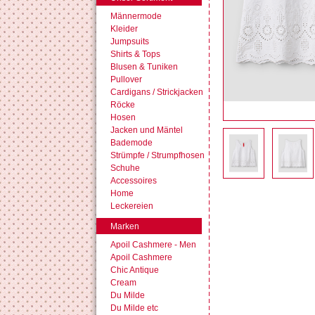
Männermode
Kleider
Jumpsuits
Shirts & Tops
Blusen & Tuniken
Pullover
Cardigans / Strickjacken
Röcke
Hosen
Jacken und Mäntel
Bademode
Strümpfe / Strumpfhosen
Schuhe
Accessoires
Home
Leckereien
Marken
Apoil Cashmere - Men
Apoil Cashmere
Chic Antique
Cream
Du Milde
Du Milde etc