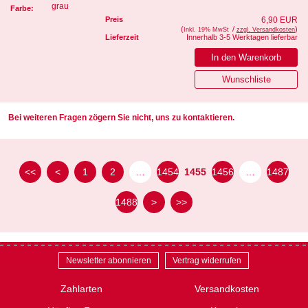
grau
Farbe:
Preis
6,90 EUR
(
/
)
Inkl. 19% MwSt
zzgl. Versandkosten
Lieferzeit
Innerhalb 3-5 Werktagen lieferbar
Bei weiteren Fragen zögern Sie nicht, uns zu kontaktieren.
<<
<
1
2
…
1454
1455
1456
…
1487
1488
>
>>
Newsletter abonnieren
Vertrag widerrufen
Zahlarten
Versandkosten