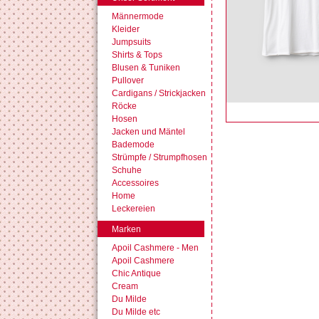
Männermode
Kleider
Jumpsuits
Shirts & Tops
Blusen & Tuniken
Pullover
Cardigans / Strickjacken
Röcke
Hosen
Jacken und Mäntel
Bademode
Strümpfe / Strumpfhosen
Schuhe
Accessoires
Home
Leckereien
Marken
Apoil Cashmere - Men
Apoil Cashmere
Chic Antique
Cream
Du Milde
Du Milde etc