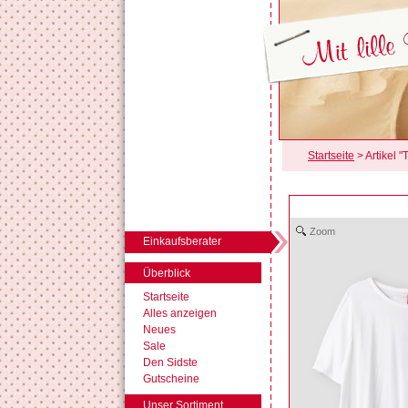
Startseite
> Artikel "
Zoom
Einkaufsberater
Überblick
Startseite
Alles anzeigen
Neues
Sale
Den Sidste
Gutscheine
Unser Sortiment