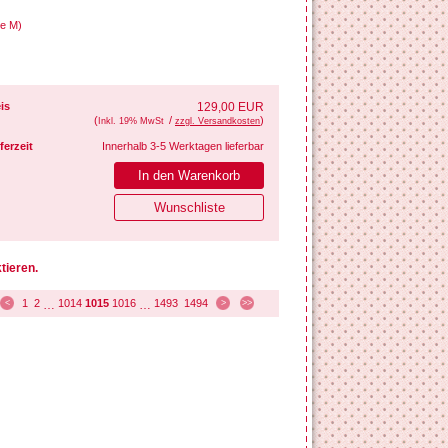
ße M)
is
129,00 EUR
(
/
)
Inkl. 19% MwSt
zzgl. Versandkosten
ferzeit
Innerhalb 3-5 Werktagen lieferbar
tieren.
1
2
1014
1015
1016
1493
1494
<
…
…
>
>>