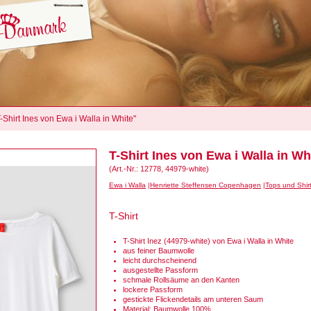
T-Shirt Ines von Ewa i Walla in White"
T-Shirt Ines von Ewa i Walla in Wh
(Art.-Nr.: 12778, 44979-white)
Ewa i Walla
Henriette Steffensen Copenhagen
Tops und Shir
T-Shirt
T-Shirt Inez (44979-white) von Ewa i Walla in White
aus feiner Baumwolle
leicht durchscheinend
ausgestellte Passform
schmale Rollsäume an den Kanten
lockere Passform
gestickte Flickendetails am unteren Saum
Material: Baumwolle 100%