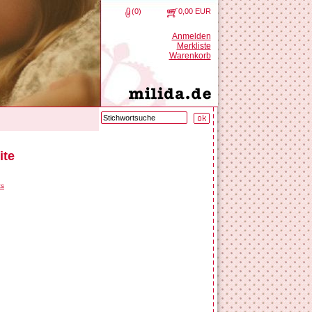
(0)
0,00 EUR
Anmelden
Merkliste
Warenkorb
ite
ts