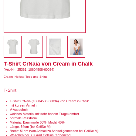
T-Shirt CrNaia von Cream in Chalk
(Art.-Nr.: 25361, 10604508-60034)
Cream
Herbst
Tops und Shirts
T-Shirt
T-Shirt CrNaia (10604508-60034) von Cream in Chalk
mit kurzen Ärmeln
V-Ausschnitt
weiches Material mit sehr hohem Tragekomfort
normale Passform
Material: Baumwolle 60%, Modal 40%
Länge: 64cm (bei Größe M)
Breite: 51cm (von Achsel zu Achsel gemessen bei Größe M)
Waschen bei 30 Grad Celsius (schonend)