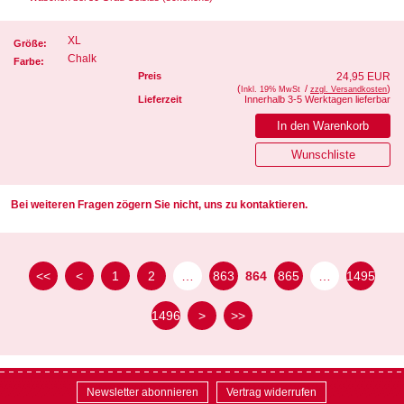
XL
Größe:
Chalk
Farbe:
Preis
24,95 EUR
(
/
)
Inkl. 19% MwSt
zzgl. Versandkosten
Lieferzeit
Innerhalb 3-5 Werktagen lieferbar
Bei weiteren Fragen zögern Sie nicht, uns zu kontaktieren.
<<
<
1
2
…
863
864
865
…
1495
1496
>
>>
Newsletter abonnieren
Vertrag widerrufen