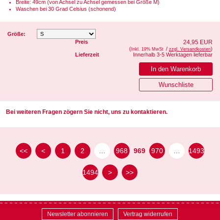
Breite: 49cm (von Achsel zu Achsel gemessen bei Größe M)
Waschen bei 30 Grad Celsius (schonend)
Größe:
Preis
24,95 EUR
(
/
)
Inkl. 19% MwSt
zzgl. Versandkosten
Lieferzeit
Innerhalb 3-5 Werktagen lieferbar
Bei weiteren Fragen zögern Sie nicht, uns zu kontaktieren.
<<
<
1
2
…
968
969
970
…
1493
1494
>
>>
Newsletter abonnieren
Vertrag widerrufen