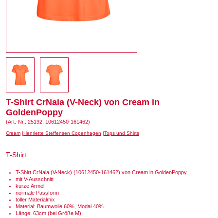
T-Shirt CrNaia (V-Neck) von Cream in
GoldenPoppy
(Art.-Nr.: 25192, 10612450-161462)
Cream
Henriette Steffensen Copenhagen
Tops und Shirts
T-Shirt
T-Shirt CrNaia (V-Neck) (10612450-161462) von Cream in GoldenPoppy
mit V-Ausschnitt
kurze Ärmel
normale Passform
toller Materialmix
Material: Baumwolle 60%, Modal 40%
Länge: 63cm (bei Größe M)