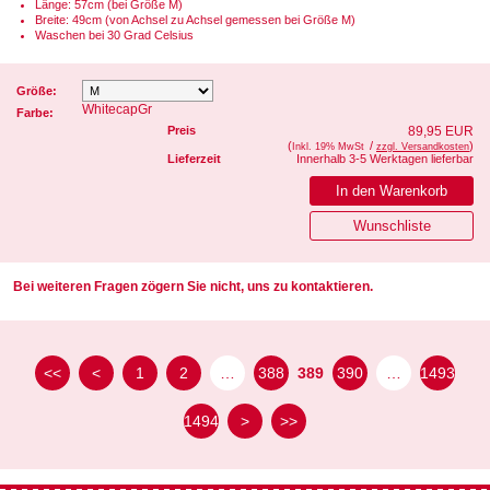
Länge: 57cm (bei Größe M)
Breite: 49cm (von Achsel zu Achsel gemessen bei Größe M)
Waschen bei 30 Grad Celsius
Größe:
WhitecapGr
Farbe:
Preis
89,95 EUR
(
/
)
Inkl. 19% MwSt
zzgl. Versandkosten
Lieferzeit
Innerhalb 3-5 Werktagen lieferbar
Bei weiteren Fragen zögern Sie nicht, uns zu kontaktieren.
<<
<
1
2
…
388
389
390
…
1493
1494
>
>>