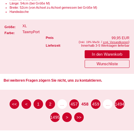
Länge: 54cm (bei Größe M)
Breite: 52cm (von Achsel zu Achsel gemessen bei Größe M)
Handwäsche
XL
Größe:
TawnyPort
Farbe:
Preis
99,95 EUR
(
/
)
Inkl. 19% MwSt
zzgl. Versandkosten
Lieferzeit
Innerhalb 3-5 Werktagen lieferbar
Bei weiteren Fragen zögern Sie nicht, uns zu kontaktieren.
<<
<
1
2
…
457
458
459
…
1494
1495
>
>>