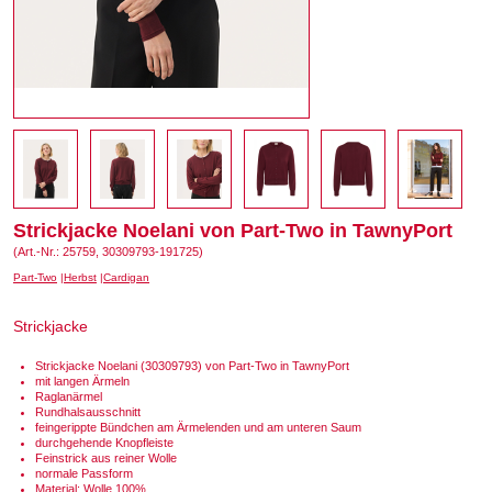
Strickjacke Noelani von Part-Two in TawnyPort
(Art.-Nr.: 25759, 30309793-191725)
Part-Two
Herbst
Cardigan
Strickjacke
Strickjacke Noelani (30309793) von Part-Two in TawnyPort
mit langen Ärmeln
Raglanärmel
Rundhalsausschnitt
feingerippte Bündchen am Ärmelenden und am unteren Saum
durchgehende Knopfleiste
Feinstrick aus reiner Wolle
normale Passform
Material: Wolle 100%