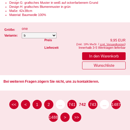
Design G: grafisches Muster in weiß auf ockerfarbenem Grund
Design H: grafisches Blumenmuster in grün
Maße: 42x38cm
Material: Baumwolle 100%
one
Größe:
Variante:
Preis
9,95 EUR
(
/
)
Inkl. 19% MwSt
zzgl. Versandkosten
Lieferzeit
Innerhalb 3-5 Werktagen lieferbar
Bei weiteren Fragen zögern Sie nicht, uns zu kontaktieren.
<<
<
1
2
…
741
742
743
…
1487
1488
>
>>