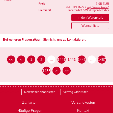
Preis
3,95 EUR
(
/
)
Inkl. 19% MwSt
zzgl. Versandkosten
Lieferzeit
Innerhalb 3-5 Werktagen lieferbar
Bei weiteren Fragen zögern Sie nicht, uns zu kontaktieren.
<<
<
1
2
…
1441
1442
1443
…
1487
1488
>
>>
Newsletter abonnieren
Vertrag widerrufen
Zahlarten
Versandkosten
Häufige Fragen
Kontakt