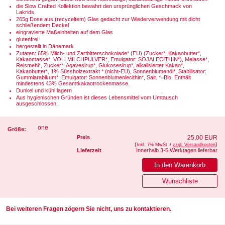
die Slow Crafted Kollektion bewahrt den ursprünglichen Geschmack von
Lakrids
265g Dose aus (recyceltem) Glas gedacht zur Wiederverwendung mit dicht
schließendem Deckel
eingravierte Maßeinheiten auf dem Glas
glutenfrei
hergestellt in Dänemark
Zutaten: 65% Milch- und Zartbitterschokolade* (EU) (Zucker*, Kakaobutter*,
Kakaomasse*, VOLLMILCHPULVER*, Emulgator: SOJALECITHIN*), Melasse*,
Reismehl*, Zucker*, Agavesirup*, Glukosesirup*, alkalisierter Kakao*,
Kakaobutter*, 1% Süssholzextrakt * (nicht-EU), Sonnenblumenöl*, Stabilisator:
Gummiarabikum*, Emulgator: Sonnenblumenlecithin*, Salt. *=Bio. Enthält
mindestens 43% Gesamtkakaotrockenmasse.
Dunkel und kühl lagern
Aus hygienischen Gründen ist dieses Lebensmittel vom Umtausch
ausgeschlossen!
one
Größe:
Preis
25,00 EUR
(
/
)
Inkl. 7% MwSt
zzgl. Versandkosten
Lieferzeit
Innerhalb 3-5 Werktagen lieferbar
Bei weiteren Fragen zögern Sie nicht, uns zu kontaktieren.