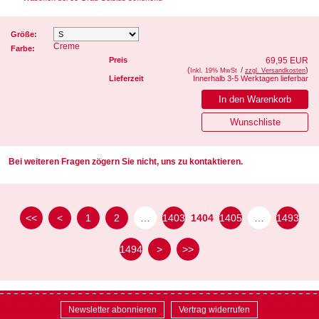
Größe:
Creme
Farbe:
Preis
69,95 EUR
(
/
)
Inkl. 19% MwSt
zzgl. Versandkosten
Lieferzeit
Innerhalb 3-5 Werktagen lieferbar
Bei weiteren Fragen zögern Sie nicht, uns zu kontaktieren.
<<
<
1
2
…
1403
1404
1405
…
1493
1494
>
>>
Newsletter abonnieren
Vertrag widerrufen