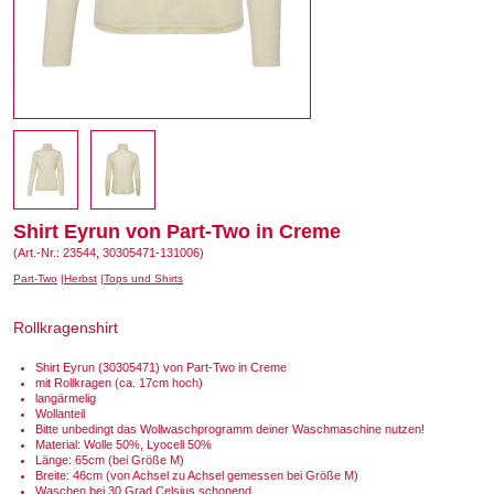
Shirt Eyrun von Part-Two in Creme
(Art.-Nr.: 23544, 30305471-131006)
Part-Two
Herbst
Tops und Shirts
Rollkragenshirt
Shirt Eyrun (30305471) von Part-Two in Creme
mit Rollkragen (ca. 17cm hoch)
langärmelig
Wollanteil
Bitte unbedingt das Wollwaschprogramm deiner Waschmaschine nutzen!
Material: Wolle 50%, Lyocell 50%
Länge: 65cm (bei Größe M)
Breite: 46cm (von Achsel zu Achsel gemessen bei Größe M)
Waschen bei 30 Grad Celsius schonend