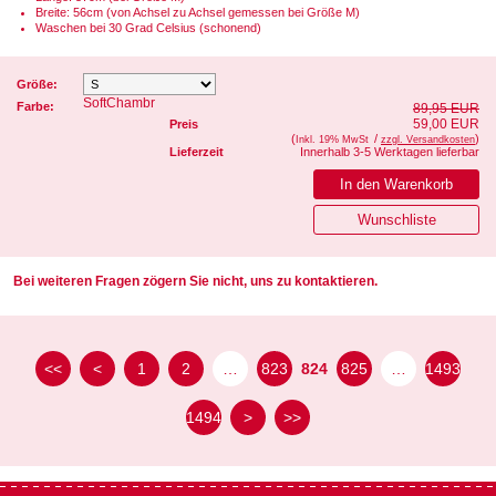
Breite: 56cm (von Achsel zu Achsel gemessen bei Größe M)
Waschen bei 30 Grad Celsius (schonend)
Größe:
SoftChambr
Farbe:
89,95 EUR
59,00 EUR
Preis
(
/
)
Inkl. 19% MwSt
zzgl. Versandkosten
Lieferzeit
Innerhalb 3-5 Werktagen lieferbar
Bei weiteren Fragen zögern Sie nicht, uns zu kontaktieren.
<<
<
1
2
…
823
824
825
…
1493
1494
>
>>