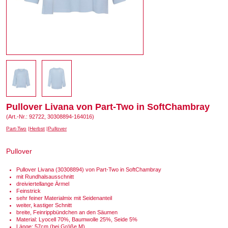
Pullover Livana von Part-Two in SoftChambray
(Art.-Nr.: 92722, 30308894-164016)
Part-Two
Herbst
Pullover
Pullover
Pullover Livana (30308894) von Part-Two in SoftChambray
mit Rundhalsausschnitt
dreiviertellange Ärmel
Feinstrick
sehr feiner Materialmix mit Seidenanteil
weiter, kastiger Schnitt
breite, Feinrippbündchen an den Säumen
Material: Lyocell 70%, Baumwolle 25%, Seide 5%
Länge: 57cm (bei Größe M)