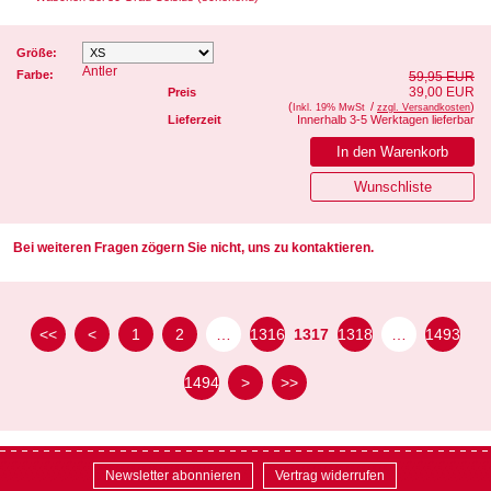
Größe:
Antler
Farbe:
59,95 EUR
39,00 EUR
Preis
(
/
)
Inkl. 19% MwSt
zzgl. Versandkosten
Lieferzeit
Innerhalb 3-5 Werktagen lieferbar
Bei weiteren Fragen zögern Sie nicht, uns zu kontaktieren.
<<
<
1
2
…
1316
1317
1318
…
1493
1494
>
>>
Newsletter abonnieren
Vertrag widerrufen