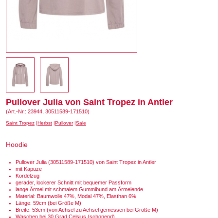
Pullover Julia von Saint Tropez in Antler
(Art.-Nr.: 23944, 30511589-171510)
Saint Tropez
Herbst
Pullover
Sale
Hoodie
Pullover Julia (30511589-171510) von Saint Tropez in Antler
mit Kapuze
Kordelzug
gerader, lockerer Schnitt mit bequemer Passform
lange Ärmel mit schmalem Gummibund am Ärmelende
Material: Baumwolle 47%, Modal 47%, Elasthan 6%
Länge: 59cm (bei Größe M)
Breite: 53cm (von Achsel zu Achsel gemessen bei Größe M)
Waschen bei 30 Grad Celsius (schonend)