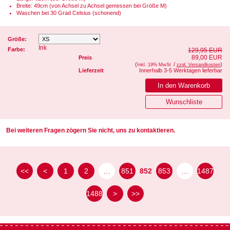
Breite: 49cm (von Achsel zu Achsel gemessen bei Größe M)
Waschen bei 30 Grad Celsius (schonend)
Größe:
Ink
Farbe:
129,95 EUR
89,00 EUR
Preis
(
/
)
Inkl. 19% MwSt
zzgl. Versandkosten
Lieferzeit
Innerhalb 3-5 Werktagen lieferbar
Bei weiteren Fragen zögern Sie nicht, uns zu kontaktieren.
<<
<
1
2
…
851
852
853
…
1487
1488
>
>>