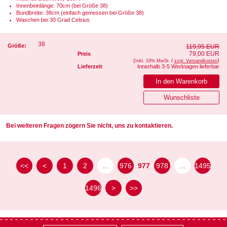
Innenbeinlänge: 70cm (bei Größe 38)
Bundbreite: 38cm (einfach gemessen bei Größe 38)
Waschen bei 30 Grad Celsius
38
Größe:
119,95 EUR
79,00 EUR
Preis
(
/
)
Inkl. 19% MwSt
zzgl. Versandkosten
Lieferzeit
Innerhalb 3-5 Werktagen lieferbar
Bei weiteren Fragen zögern Sie nicht, uns zu kontaktieren.
<<
<
1
2
…
976
977
978
…
1495
1496
>
>>