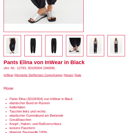
Pants Elina von InWear in Black
(Art.-Nr.: 12793, 30109304-194008)
InWear
Henriette Steffensen Copenhagen
Hosen
Sale
Hose
Pants Elina (30109304) von InWear in Black
elastischer Bund im Rücken
Kellerfalten
Taschen links und rechts
elastischer Gummibund am Beinende
Gesäßtaschen
Knopf-, Haken- und Reißverschluss
lockere Passform
Material: Baumwolle 100%