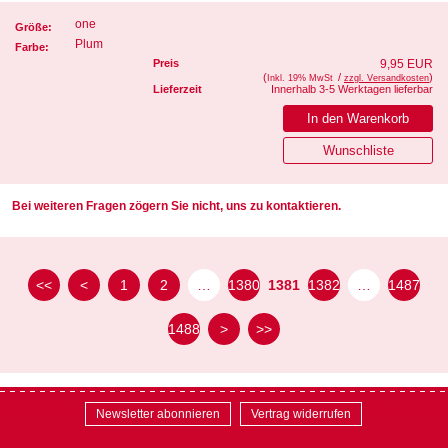
one
Größe:
Plum
Farbe:
Preis
9,95 EUR
(
/
)
Inkl. 19% MwSt
zzgl. Versandkosten
Lieferzeit
Innerhalb 3-5 Werktagen lieferbar
Bei weiteren Fragen zögern Sie nicht, uns zu kontaktieren.
<<
<
1
2
…
1380
1381
1382
…
1487
1488
>
>>
Newsletter abonnieren
Vertrag widerrufen