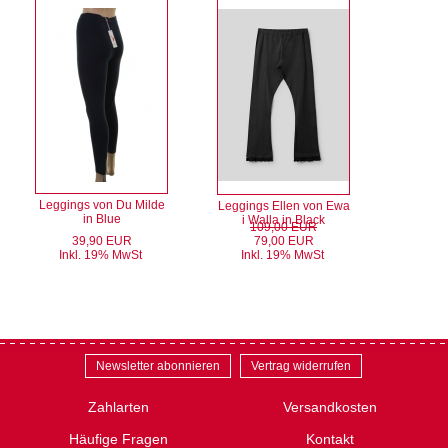
Leggings von Du Milde
Leggings Ellen von Ewa
in Blue
i Walla in Black
109,00 EUR
39,90 EUR
79,00 EUR
Inkl. 19% MwSt
Inkl. 19% MwSt
Newsletter abonnieren
Vertrag widerrufen
Zahlarten
Versandkosten
Häufige Fragen
Kontakt