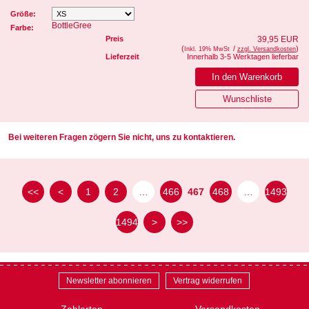
Größe:
BottleGree
Farbe:
Preis
39,95 EUR
(
/
)
Inkl. 19% MwSt
zzgl. Versandkosten
Lieferzeit
Innerhalb 3-5 Werktagen lieferbar
Bei weiteren Fragen zögern Sie nicht, uns zu kontaktieren.
<<
<
1
2
…
466
467
468
…
1493
1494
>
>>
Newsletter abonnieren
Vertrag widerrufen