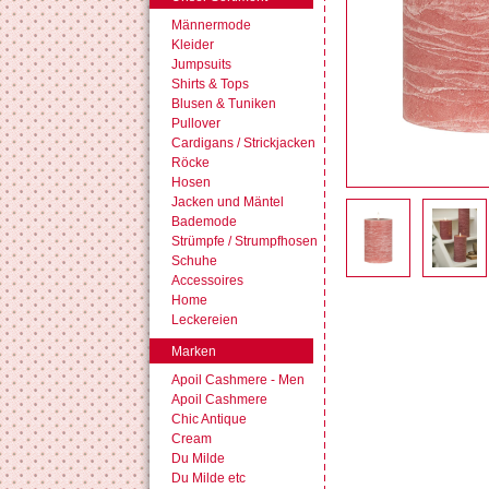
Männermode
Kleider
Jumpsuits
Shirts & Tops
Blusen & Tuniken
Pullover
Cardigans / Strickjacken
Röcke
Hosen
Jacken und Mäntel
Bademode
Strümpfe / Strumpfhosen
Schuhe
Accessoires
Home
Leckereien
Marken
Apoil Cashmere - Men
Apoil Cashmere
Chic Antique
Cream
Du Milde
Du Milde etc