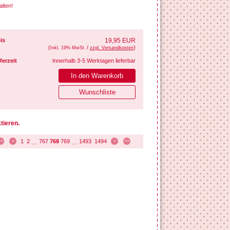
alten!
is
19,95 EUR
(
/
)
Inkl. 19% MwSt
zzgl. Versandkosten
ferzeit
Innerhalb 3-5 Werktagen lieferbar
tieren.
1
2
767
768
769
1493
1494
<<
<
…
…
>
>>