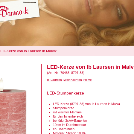
"LED-Kerze von Ib Laursen in Malva"
LED-Kerze von Ib Laursen in Malv
(Art.-Nr.: 70485, 8797-38)
Ib Laursen
Weihnachten
Home
LED-Stumpenkerze
LED-Kerze (8797-38) von Ib Laursen in Malva
Stumpenkerze
mit warmer Flamme
für den Innenbereich
benötigt 3xAA-Batterien
10cm im Durchmesser
ca. 15cm hoch
Material: Stearin 100%