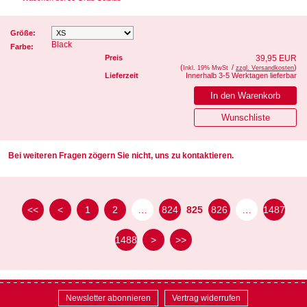
Größe:
Black
Farbe:
Preis
39,95 EUR
(
/
)
Inkl. 19% MwSt
zzgl. Versandkosten
Lieferzeit
Innerhalb 3-5 Werktagen lieferbar
Bei weiteren Fragen zögern Sie nicht, uns zu kontaktieren.
<<
<
1
2
…
824
825
826
…
1487
1488
>
>>
Newsletter abonnieren
Vertrag widerrufen