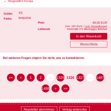
Hergestellt in Europa
XS
Größe:
turquoise
Farbe:
Preis
49,00 EUR
(
/
)
Inkl. 19% MwSt
zzgl. Versandkosten
Lieferzeit
Innerhalb 3-5 Werktagen lieferbar
Bei weiteren Fragen zögern Sie nicht, uns zu kontaktieren.
<<
<
1
2
…
1325
1326
1327
…
1487
1488
>
>>
Newsletter abonnieren
Vertrag widerrufen