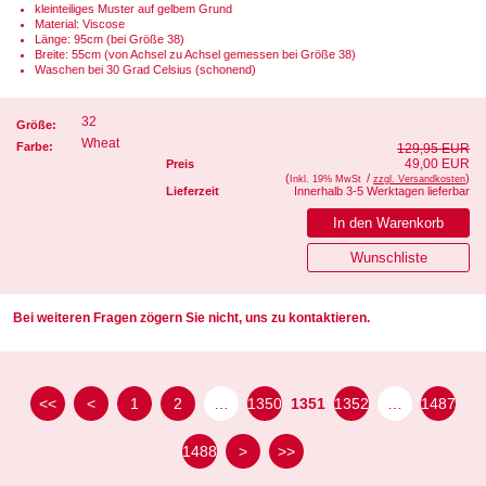
kleinteiliges Muster auf gelbem Grund
Material: Viscose
Länge: 95cm (bei Größe 38)
Breite: 55cm (von Achsel zu Achsel gemessen bei Größe 38)
Waschen bei 30 Grad Celsius (schonend)
32
Größe:
Wheat
Farbe:
129,95 EUR
49,00 EUR
Preis
(
/
)
Inkl. 19% MwSt
zzgl. Versandkosten
Lieferzeit
Innerhalb 3-5 Werktagen lieferbar
Bei weiteren Fragen zögern Sie nicht, uns zu kontaktieren.
<<
<
1
2
…
1350
1351
1352
…
1487
1488
>
>>