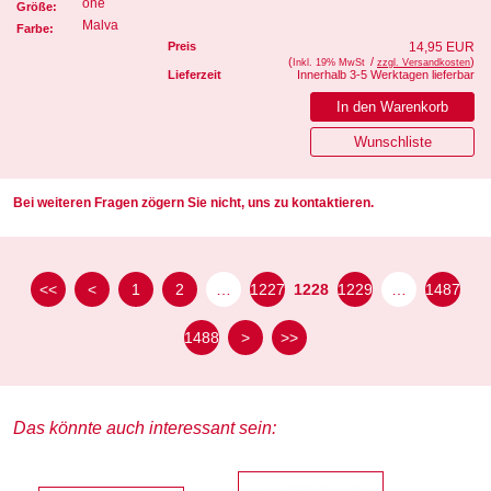
one
Größe:
Malva
Farbe:
Preis
14,95 EUR
(
/
)
Inkl. 19% MwSt
zzgl. Versandkosten
Lieferzeit
Innerhalb 3-5 Werktagen lieferbar
Bei weiteren Fragen zögern Sie nicht, uns zu kontaktieren.
<<
<
1
2
…
1227
1228
1229
…
1487
1488
>
>>
Das könnte auch interessant sein: